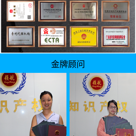
专利资助专利授权人补贴 2000元／件……
重庆
发明专利最高资助7000元，实用新型专利最高
四川
资助1400元……
金牌
顾问
专利奖一、二、三等奖奖金分别为5万元、3万
甘肃
元、1万元……
专利示范单位每年最多可获得国外专利申请资助
北京
50万元……
发明专利最高资助3800元，实用新型专利最高
天津
资助2100元……