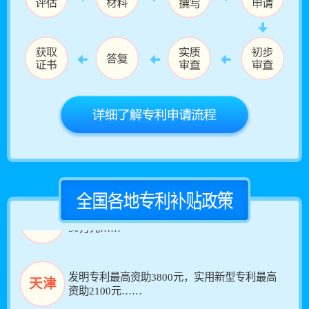
手机号 147****7685 查询了专利能否申请
专利资助专利授权人补贴 2000元／件……
重庆
手机号 151****8902 查询了专利能否申请
手机号 157****9519 查询了专利能否申请
手机号 178****6506 查询了专利能否申请
发明专利最高资助7000元，实用新型专利最高
四川
手机号 182****2995 查询了专利能否申请
资助1400元……
手机号 183****3066 查询了专利能否申请
手机号 187****3726 查询了专利能否申请
专利奖一、二、三等奖奖金分别为5万元、3万
甘肃
手机号 198****1124 查询了专利能否申请
元、1万元……
专利示范单位每年最多可获得国外专利申请资助
北京
50万元……
发明专利最高资助3800元，实用新型专利最高
天津
资助2100元……