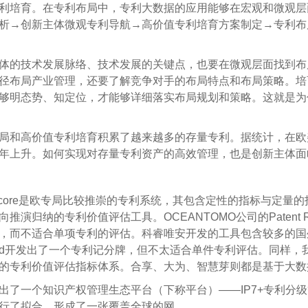
培育。在专利布局中，专利大数据的应用能够在宏观和微观层面，实
析→创新主体微观专利导航→高价值专利培育方案制定→专利布
体的技术发展脉络、技术发展的关键点，也要在微观层面找到布
径布局产业管理，还要了解竞争对手的布局特点和布局策略。培
够明态势、知定位，才能够详细落实布局规划和策略。这就是为
和高价值专利培育积累了越来越多的存量专利。据统计，在欧
逐年上升。如何实现对存量专利资产的高效管理，也是创新主体面
core是欧专局比较推崇的专利系统，其包含定性的指标与定量
反向推演归纳的专利价值评估工具。OCEANTOMO公司的Patent 
，而不适合单项专利的评估。科睿唯安开发的工具包含较多的国
card开发出了一个专利记分牌，但不太适合单件专利评估。同样
的专利价值评估指标体系。合享、大为、智慧芽则都是基于大数
一个知识产权管理生态平台（下称平台）——IP7+
专利
分级
行了拟合，形成了一张覆盖全球的网。