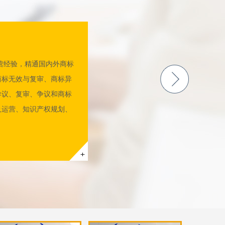
行业积累了丰富经验，在
注于国内、国际商标申请业
知识产权贯标辅导和运营经
、无效、检索等业务，在
企业上千家。近年来专注
知识产权行业积累了丰富经
营经验，精通国内外商标
经验，帮助企业在品牌创
标申请确保可以通过，细
与分析等业务，擅长专利
富的实践经验，累计代理
研究等工作，为很多的大
商标布局应用等方面具备
商标无效与复审、商标异
与规划、专利国际形势、
认可。提供商标法律咨
、知识产权培训及专利侵
等十多个国家和地区，长
略、运营方面有丰富的经
权保驾护航。在知识产权
异议、复审、争议和商标
，帮助你企业知识产权保
标侵权诉讼案件的代理，
产权保护。
导经验，并申请成功很多
议。
及运营、知识产权规划、
、科技项目申请等方面工
分析、专利布局申请。