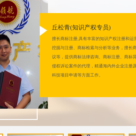
张静（知识产权专员）
张红叶（商标代理人）
张团喜（知识产权专员）
廖萍娜（知识产权工程师）
丘志辉（知识产权工程师）
袁奕楣（知识产权专员）
丘松青(知识产权专员)
擅长：商标查询、版权登记。 在知识产权
自2012年从事知识产权商标代理到至今 专
2013年从事知识产权到至今：具有丰富的
东莞理工学院 法学系；精通专利申请、复审
自2008年从事知识产权行业到至今，服务
擅长 专利申请、商标注册、版权登记。 在
擅长商标注册;具有丰富的知识产权注册和运
商标申请、布局、战略、运营方面有丰富的
务，详细的进行系统分析，判断，让你的商
验，精通国内外专利挖掘与申请、专利检索
专利分析、挖掘、布局、预警等方面具有丰
于知识产权行业发展的研究，知识产权战略
验，对专利的布局与规划、专利国际形势、
挖掘与注册、商标检索与分析等业务，擅长
新过程中有深厚的指导经验。 对专利的布局
致、认真、周到的工作态度赢得了众多客户
无效与复审、企业专利管理、知识产权咨询
专利申请上千件，覆盖中、美、欧、日、韩
企业及科研机构 在知识产权申请、布局、战
深入的认识和知识储备，帮助你企业知识产
议等，提供商标法律咨询、商标注册、商标
布局应用等方面具备深入的认识和知识储备
询、商标注册、商标异议、复审、争议和商
权诉讼相关事务。
期致力于为客户提供高质量、全方位的知识
验，帮助企业在产品创新过程中有深厚的指
的保护跟布局可以给客户一个非常好的建
侵权诉讼案件的代理，精通海内外企业注册
驾护航
精通海内外企业注册及运营、知识产权规划
发明专利及国际专利，优势亮点：专利侵权
科技项目申请等方面工作。
作。