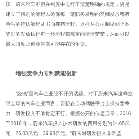
议，蔚来汽车不但在制度中进行了清楚明确的规定，更是
建立了特别的流程以确保每一笔职务发明的奖酬发放都有
单独的确认流程及书面存档流程。这样从公司制度到个案
奖励的发放执行每一步流程都规定的清清楚楚，从而可以
最大限度上避免将来可能存在的争议。
增强竞争力专利赋能创新
“烧钱”是汽车企业绕不开的话题。对于蔚来汽车这样放
眼全球的汽车企业而言，要想在自动驾驶平台上保持竞争
力，研发投入不够肯定不行。根据公开的信息显示，2016
至2018 年，蔚来汽车投入技术研发的费用分别为14.65亿
元、26.03亿元、39.98亿元。“蔚来对研发投入非常坚