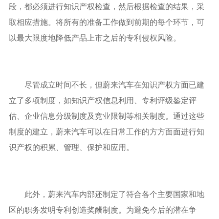
段，都必须进行知识产权检查，然后根据检查的结果，采
取相应措施。将所有的准备工作做到前期的每个环节，可
以最大限度地降低产品上市之后的专利侵权风险。
尽管成立时间不长，但蔚来汽车在知识产权方面已建
立了多项制度，如知识产权信息利用、专利评级鉴定评
估、企业信息分级制度及竞业限制等相关制度。通过这些
制度的建立，蔚来汽车可以在日常工作的方方面面进行知
识产权的积累、管理、保护和应用。
此外，蔚来汽车内部还制定了符合各个主要国家和地
区的职务发明
专利创造
奖酬制度。为避免今后的潜在争