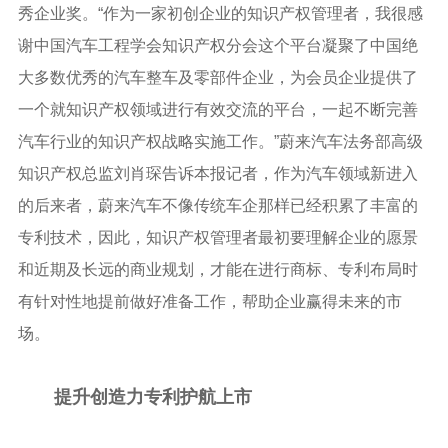
秀企业奖。“作为一家初创企业的知识产权管理者，我很感
谢中国汽车工程学会知识产权分会这个平台凝聚了中国绝
大多数优秀的汽车整车及零部件企业，为会员企业提供了
一个就知识产权领域进行有效交流的平台，一起不断完善
汽车行业的知识产权战略实施工作。”蔚来汽车法务部高级
知识产权总监刘肖琛告诉本报记者，作为汽车领域新进入
的后来者，蔚来汽车不像传统车企那样已经积累了丰富的
专利技术，因此，知识产权管理者最初要理解企业的愿景
和近期及长远的商业规划，才能在进行商标、专利布局时
有针对性地提前做好准备工作，帮助企业赢得未来的市
场。
提升创造力专利护航上市