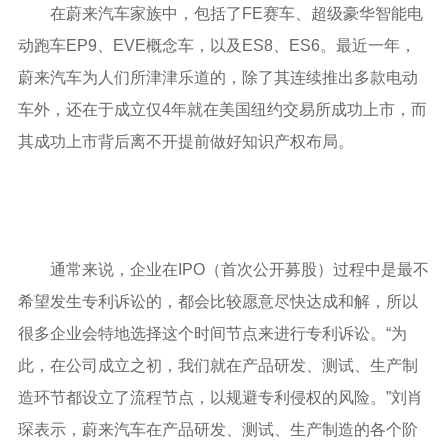
在蔚来汽车家族中，包括了FE赛车、超级豪华智能电
动跑车EP9、EVE概念车，以及ES8、ES6。最近一年，
蔚来汽车为人们所津津乐道的，除了其连续推出多款电动
车外，还在于成立仅4年就在美国纽约交易所成功上市，而
其成功上市背后离不开提前做好知识产权布局。
通常来说，企业在IPO（首次公开募股）过程中是最不
希望发生专利诉讼的，都会比较愿意尽快达成和解，所以
很多企业会特地选择这个时间节点来进行专利诉讼。“为
此，在公司成立之初，我们就在产品研发、测试、生产制
造环节都设立了流程节点，以规避专利侵权的风险。”刘肖
琛表示，蔚来汽车在产品研发、测试、生产制造的各个阶