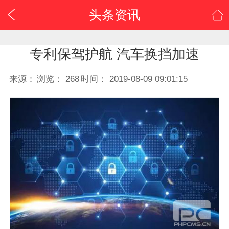
0
头条资讯
/
专利保驾护航 汽车换挡加速
来源：
浏览：
268
时间：
2019-08-09 09:01:15