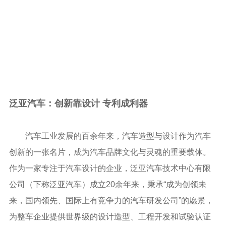
泛亚汽车：创新靠设计 专利成利器
汽车工业发展的百余年来，汽车造型与设计作为汽车
创新的一张名片，成为汽车品牌文化与灵魂的重要载体。
作为一家专注于汽车设计的企业，泛亚汽车技术中心有限
公司（下称泛亚汽车）成立20余年来，秉承“成为创领未
来，国内领先、国际上有竞争力的汽车研发公司”的愿景，
为整车企业提供世界级的设计造型、工程开发和试验认证