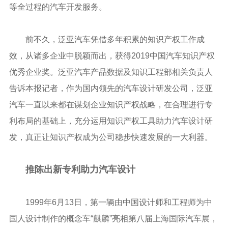
等全过程的汽车开发服务。
前不久，泛亚汽车凭借多年积累的知识产权工作成
效，从诸多企业中脱颖而出，获得2019中国汽车知识产权
优秀企业奖。泛亚汽车产品数据及知识工程部相关负责人
告诉本报记者，作为国内领先的汽车设计研发公司，泛亚
汽车一直以来都在谋划企业知识产权战略，在合理进行专
利布局的基础上，充分运用知识产权工具助力汽车设计研
发，真正让知识产权成为公司稳步快速发展的一大利器。
推陈出新专利助力汽车设计
1999年6月13日，第一辆由中国设计师和工程师为中
国人设计制作的概念车“麒麟”亮相第八届上海国际汽车展，