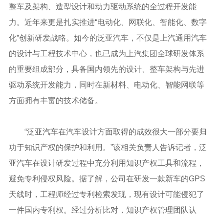
整车及架构、造型设计和动力驱动系统的全过程开发能
力。近年来更是扎实推进“电动化、网联化、智能化、数字
化”创新研发战略。如今的泛亚汽车，不仅是上汽通用汽车
的设计与工程技术中心，也已成为上汽集团全球研发体系
的重要组成部分，具备国内领先的设计、整车架构与先进
驱动系统开发能力，同时在新材料、电动化、智能网联等
方面拥有丰富的技术储备。
“泛亚汽车在汽车设计方面取得的成效很大一部分要归
功于知识产权的保护和利用。”该相关负责人告诉记者，泛
亚汽车在设计研发过程中充分利用知识产权工具和流程，
避免专利侵权风险。据了解，公司在研发一款新车的GPS
天线时，工程师经过专利检索发现，现有设计可能侵犯了
一件国内专利权。经过分析比对，知识产权管理团队认