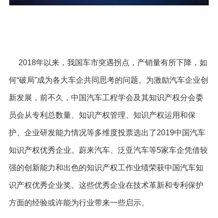
2018年以来，我国车市突遇拐点，产销量有所下降，如
何“破局”成为各大车企共同思考的问题。为激励汽车企业创
新发展，前不久，中国汽车工程学会及其知识产权分会委
员会从专利总数量、知识产权管理、知识产权运用和保
护、企业研发能力情况等多维度投票选出了2019中国汽车
知识产权优秀企业。蔚来汽车、泛亚汽车等5家车企凭借较
强的创新能力和出色的知识产权工作业绩荣获中国汽车知
识产权优秀企业奖。这些优秀企业在技术革新和专利保护
方面的经验或许能为行业带来一些启示。